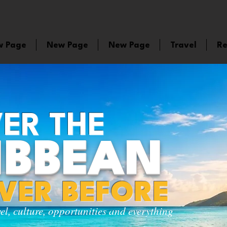
w Page
New Page
New Page
Travel
Re
ER THE
IBBEAN
EVER BEFORE
vel, culture, opportunities and everything