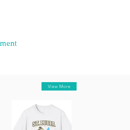
ement
View More