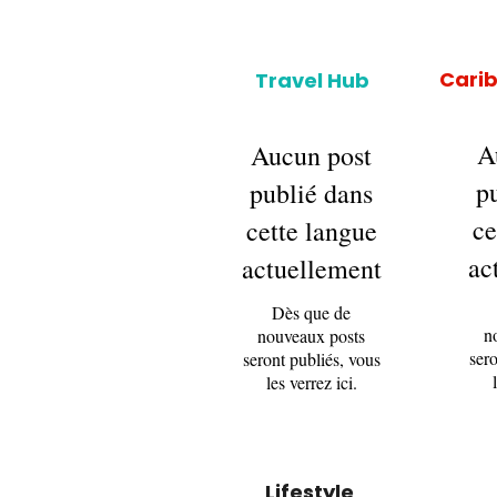
Cari
Travel Hub
A
Aucun post
p
publié dans
ce
cette langue
ac
actuellement
Dès que de
n
nouveaux posts
sero
seront publiés, vous
les verrez ici.
Lifestyle