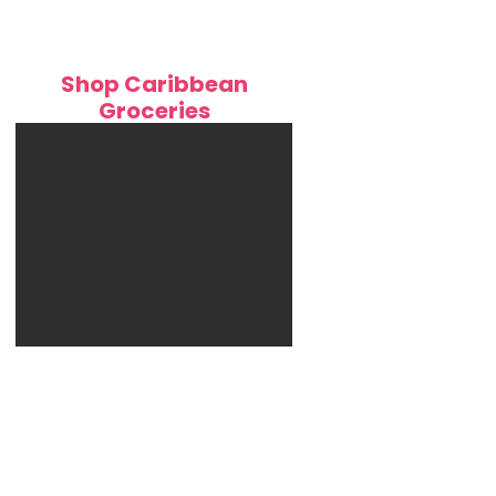
Shop Caribbean
Groceries