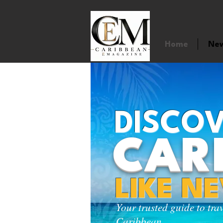
Home
Ne
DISCOV
CAR
LIKE N
Your trusted guide to tra
Caribbean.