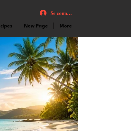
Se connecter
cipes
New Page
More