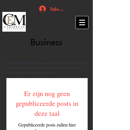
Inloggen
Business
Stay ahead with our comprehensive resources, and
inspiration tailored for ambitious entrepreneurs
and established businesses alike.
Er zijn nog geen
gepubliceerde posts in
deze taal
Gepubliceerde posts zullen hier