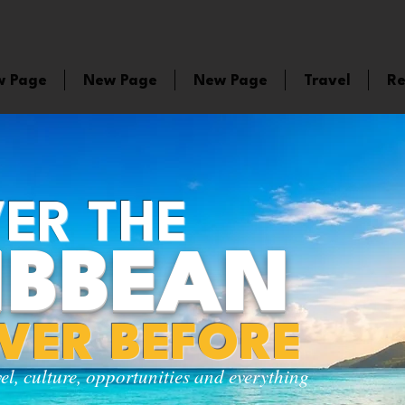
w Page
New Page
New Page
Travel
Re
ER THE
IBBEAN
EVER BEFORE
vel, culture, opportunities and everything