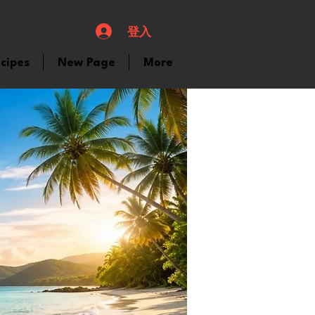
登入
cipes
New Page
More