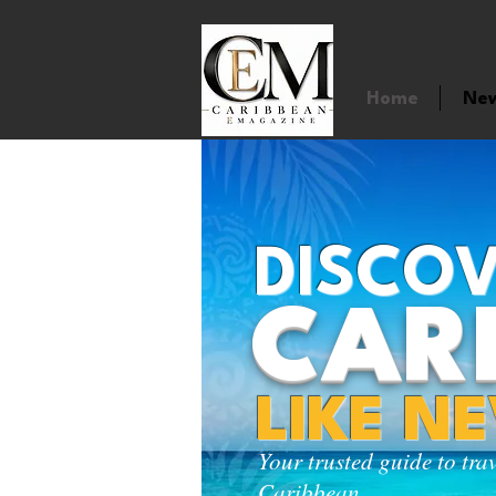
Home
Ne
DISCOV
CAR
LIKE N
Your trusted guide to tra
Caribbean.